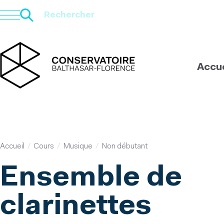
Aller
au
contenu
principal
Accue
Accueil
Cours
Musique
Non débutant
Ensemble de
clarinettes