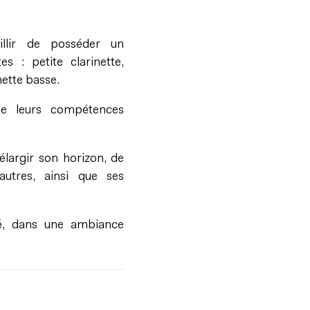
illir de posséder un
s : petite clarinette,
nette basse.
e leurs compétences
largir son horizon, de
utres, ainsi que ses
rié, dans une ambiance