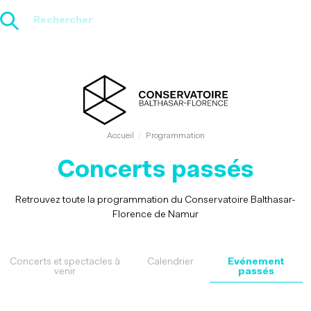
Aller
au
contenu
principal
Accueil
Programmation
Concerts passés
Retrouvez toute la programmation du Conservatoire Balthasar-
Florence de Namur
Concerts et spectacles à
Calendrier
Evénement
venir
passés