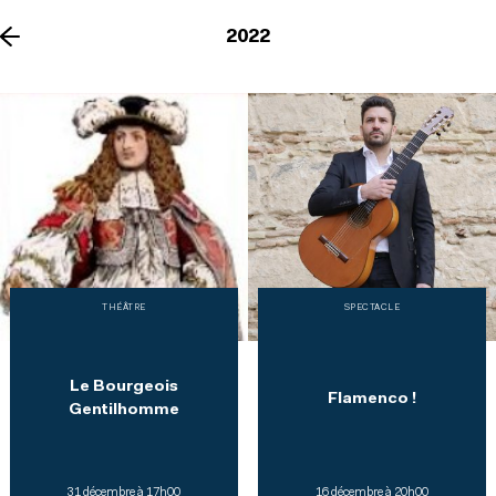
2022
023
THÉÂTRE
SPECTACLE
Le Bourgeois
Flamenco !
Gentilhomme
31 décembre à 17h00
16 décembre à 20h00