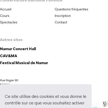
Conservatoire Balthasar Florence
Accueil
Questions fréquentes
Cours
Inscription
Spectacles
Contact
Autres sites
Namur Concert Hall
CAV&MA
Festival Musical de Namur
Rue Rogier 80
5000 Namur
Ce site utilise des cookies et vous donne le
contrôle sur ce que vous souhaitez activer
Gestion des services